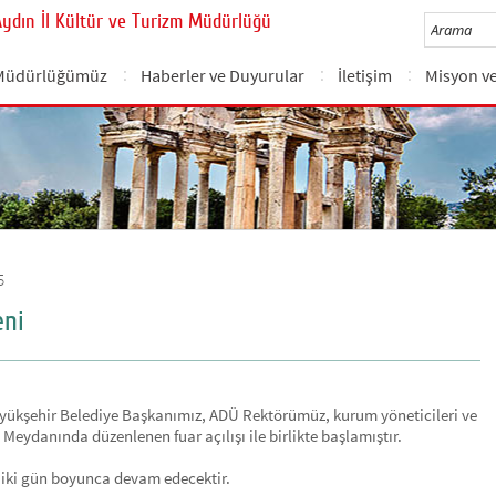
Aydın İl Kültür ve Turizm Müdürlüğü
Müdürlüğümüz
Haberler ve Duyurular
İletişim
Misyon v
5
eni
Büyükşehir Belediye Başkanımız, ADÜ Rektörümüz, kurum yöneticileri ve
t Meydanında düzenlenen fuar açılışı ile birlikte başlamıştır.
 iki gün boyunca devam edecektir.