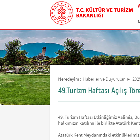
Neredeyim :
Haberler ve Duyurular
202
49.Turizm Haftası Açılış Tör
49. Turizm Haftası Etkinliğimiz Valimiz, 
halkımızın katılımı ile birlikte Atatürk Ken
Atatürk Kent Meydanındaki etkinliklerimiz