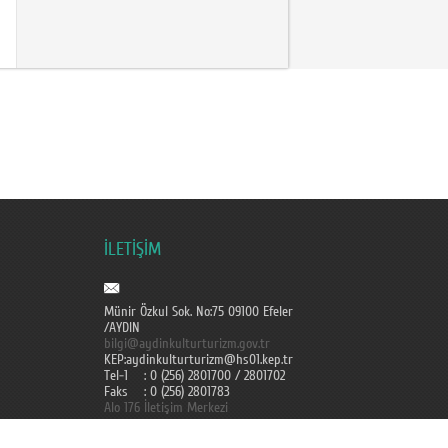
İLETİŞİM
Münir Özkul Sok. No:75 09100 Efeler
/AYDIN
bilgi@aydinkulturturizm.gov.tr
KEP:aydinkulturturizm@hs01.kep.tr
Tel-1 : 0 (256) 2801700 / 2801702
Faks : 0 (256) 2801783
Alo 176 İletişim Merkezi