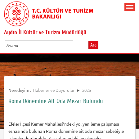
Aydın İl Kültür ve Turizm Müdürlüğü
Ara
Neredeyim :
Haberler ve Duyurular
2025
Roma Dönemine Ait Oda Mezar Bulundu
Efeler İlçesi Kemer Mahallesi'ndeki yol yenileme çalışması
esnasında bulunan Roma dönemine ait oda mezar sebebiyle
işlemler durduruldu. Kazı alanındaki incelemeler