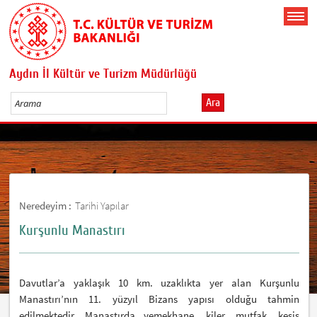
Aydın İl Kültür ve Turizm Müdürlüğü
Ara
Neredeyim :
Tarihi Yapılar
Kurşunlu Manastırı
Davutlar’a yaklaşık 10 km. uzaklıkta yer alan Kurşunlu
Manastırı’nın 11. yüzyıl Bizans yapısı olduğu tahmin
edilmektedir. Manastırda yemekhane, kiler, mutfak, keşiş